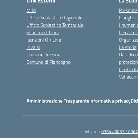
Link Esterni
La Scuo
MIM
Presenta
Ufficio Scolastico Regionale
I luoghi
Ufficio Scolastico Territoriale
I numeri 
Scuola in Chiaro
Le carte 
Iscrizioni On Line
Organizz
Invalsi
La storia
Comune di Esine
Dati di c
Comune di Piancogno
protezion
Centro Int
Vallecam
Amministrazione Trasparente
Informativa privacy
Dic
Centralino:
0364 46057 / 036