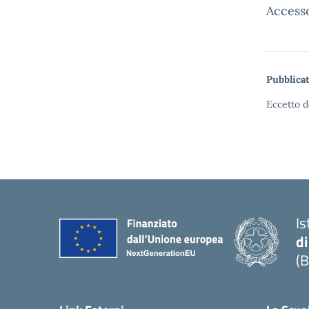
Accesso
Pubblicat
Eccetto d
Is
di
(B
— 