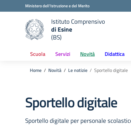
Vai ai contenuti
Vai al menu di navigazione
Vai al footer
Ministero dell'Istruzione e del Merito
Istituto Comprensivo
di Esine
e della scuola
(BS)
— Visita la pagina iniziale del
Scuola
Servizi
Novità
Didattica
Home
Novità
Le notizie
Sportello digitale
Sportello digitale
Sportello digitale per personale scolastic