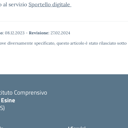
 al servizio
Sportello digitale
o:
08.12.2023
-
Revisione:
27.02.2024
ove diversamente specificato, questo articolo è stato rilasciato sott
tituto Comprensivo
 Esine
S)
Visita la pagina iniziale della scuola