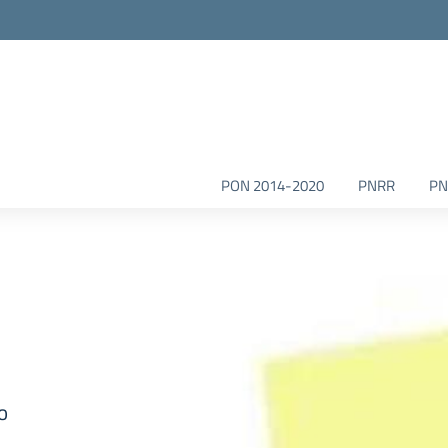
la scuola
PON 2014-2020
PNRR
PN
o