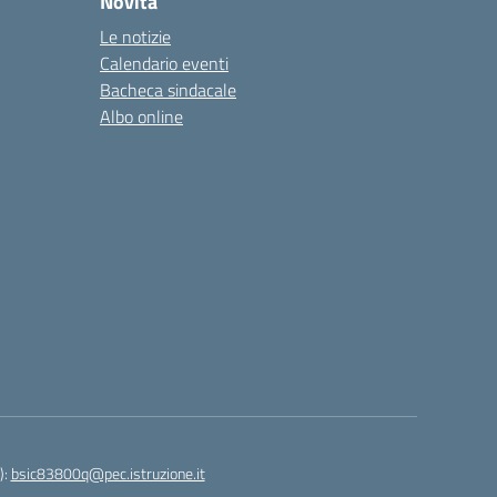
Novità
Le notizie
Calendario eventi
Bacheca sindacale
Albo online
):
bsic83800q@pec.istruzione.it