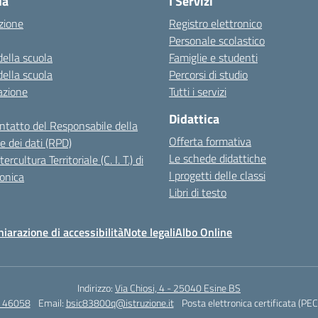
la
I Servizi
zione
Registro elettronico
Personale scolastico
della scuola
Famiglie e studenti
della scuola
Percorsi di studio
azione
Tutti i servizi
Didattica
ontatto del Responsabile della
Offerta formativa
e dei dati (RPD)
Le schede didattiche
ercultura Territoriale (C. I. T.) di
I progetti delle classi
onica
Libri di testo
hiarazione di accessibilità
Note legali
Albo Online
Indirizzo:
Via Chiosi, 4 - 25040 Esine BS
4 46058
Email:
bsic83800q@istruzione.it
Posta elettronica certificata (PEC