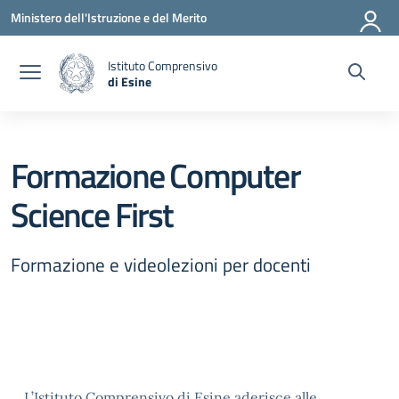
Vai ai contenuti
Vai al menu di navigazione
Vai al footer
Ministero dell'Istruzione e del Merito
Istituto Comprensivo
di Esine
— Visita la pagina iniziale della scuola
Formazione Computer
Science First
Formazione e videolezioni per docenti
L’Istituto Comprensivo di Esine aderisce alle